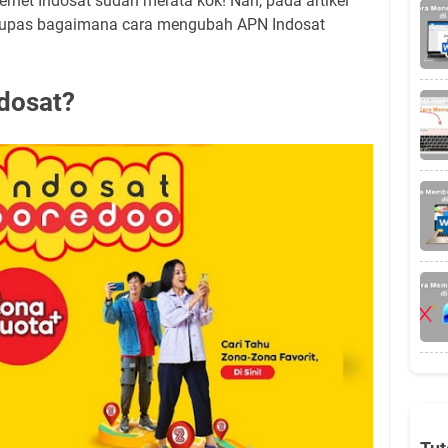
ternet Indosat sudah merata kok! Nah, pada artikel
ngupas bagaimana cara mengubah APN Indosat
ndosat?