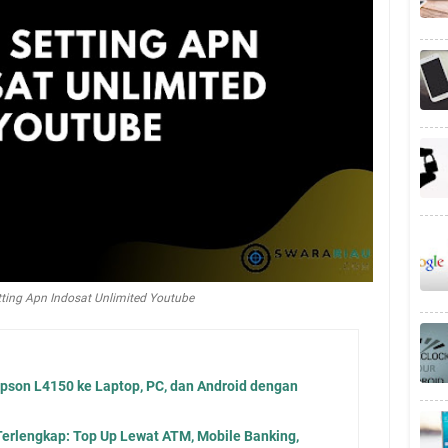
tting Apn Indosat Unlimited Youtube
Epson L4150 ke Laptop, PC, dan Android dengan
Terlengkap: Top Up Lewat ATM, Mobile Banking,