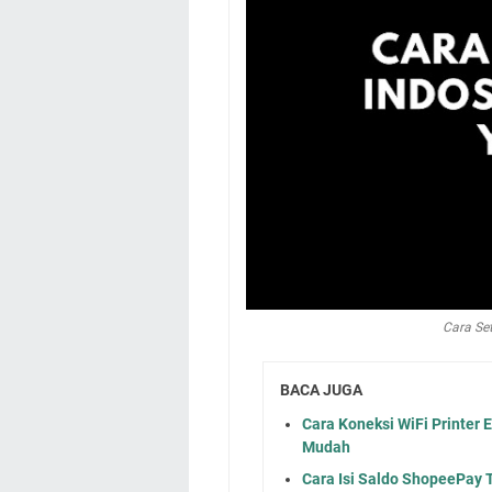
Cara Se
BACA JUGA
Cara Koneksi WiFi Printer 
Mudah
Cara Isi Saldo ShopeePay 