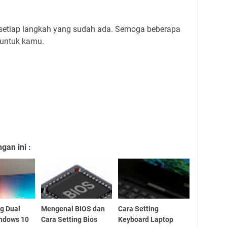
 setiap langkah yang sudah ada. Semoga beberapa
 untuk kamu.
an ini :
ng Dual
Mengenal BIOS dan
Cara Setting
indows 10
Cara Setting Bios
Keyboard Laptop