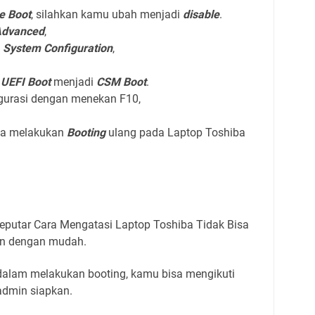
e Boot
, silahkan kamu ubah menjadi
disable
.
dvanced
,
h
System Configuration
,
i
UEFI Boot
menjadi
CSM Boot
.
igurasi dengan menekan F10,
oba melakukan
Booting
ulang pada Laptop Toshiba
eputar Cara Mengatasi Laptop Toshiba Tidak Bisa
an dengan mudah.
dalam melakukan booting, kamu bisa mengikuti
admin siapkan.