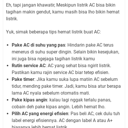
Eh, tapi jangan khawatir, Meskipun listrik AC bisa bikin
tagihan makin gendut, kamu masih bisa lho bikin hemat
listrik.
Yuk, simak beberapa tips hemat listrik buat AC:
Pake AC di suhu yang pas
: Hindarin pake AC terus
menerus di suhu super dingin. Selain bikin kesejukan,
ini juga bisa ngejaga tagihan listrik kamu
Rutin service AC
: AC yang sehat bisa ngirit listrik.
Pastikan kamu rajin service AC biar tetep efisien.
Pake timer
: Jika kamu suka lupa matiin AC sebelum
tidur, mending pake timer. Jadi, kamu bisa atur berapa
lama AC nyala sebelum otomatis mati.
Pake kipas angin
: kalau lagi nggak terlalu panas,
cobain deh pake kipas angin. Lebih hemat lho.
Pilih AC yang energi efisien
: Pas beli AC, cek dulu tuh
label energi efisiennya. AC dengan label A atau A+
biasanya lebih hemat listrik.