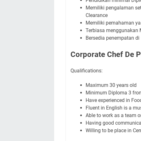
Pendidikan minimal Dip
Memiliki pengalaman se
Clearance
Memiliki pemahaman yan
Terbiasa menggunakan Ms
Bersedia penempatan di 
Corporate Chef De P
Qualifications:
Maximum 30 years old
Minimum Diploma 3 from 
Have experienced in Food
Fluent in English is a mu
Able to work as a team or
Having good communicati
Willing to be place in C