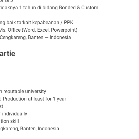
loma 3
tidaknya 1 tahun di bidang Bonded & Custom
g baik tarkait kepabeanan / PPK
. Office (Word. Excel, Powerpoint)
Cengkareng, Banten — Indonesia
artie
reputable university
 Production at least for 1 year
st
 individually
on skill
engkareng, Banten, Indonesia