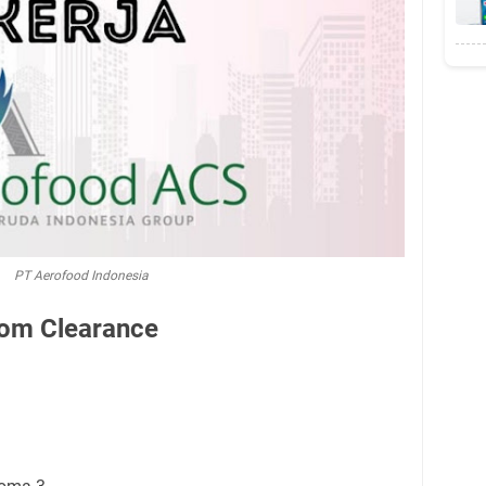
PT Aerofood Indonesia
tom Clearance