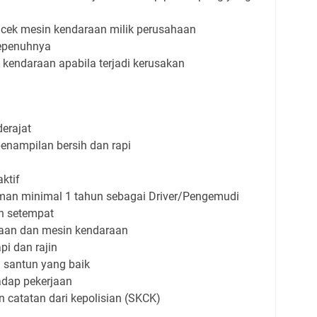
cek mesin kendaraan milik perusahaan
sepenuhnya
kendaraan apabila terjadi kerusakan
derajat
enampilan bersih dan rapi
aktif
an minimal 1 tahun sebagai Driver/Pengemudi
h setempat
aan dan mesin kendaraan
api dan rajin
n santun yang baik
adap pekerjaan
n catatan dari kepolisian (SKCK)