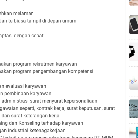
lehkan melamar
dan terbiasa tampil di depan umum
f
ptasi dengan cepat
akan program rekrutmen karyawan
nakan program pengembangan kompetensi
an evaluasi karyawan
dan pembinaan karyawan
administrasi surat menyurat kepersonaliaan
aian seperti, kontrak kerja, surat keputusan, surat
n dan surat keterangan kerja
ing dan Konseling terhadap karyawan
an industrial ketenagakerjaan
IC terkait dalam proses rekrutmen karyawan PT MUM