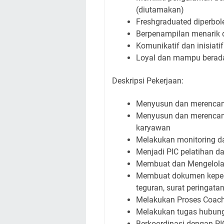
(diutamakan)
Freshgraduated diperbo
Berpenampilan menarik 
Komunikatif dan inisiati
Loyal dan mampu berada
Deskripsi Pekerjaan:
Menyusun dan merencan
Menyusun dan merenca
karyawan
Melakukan monitoring d
Menjadi PIC pelatihan 
Membuat dan Mengelola 
Membuat dokumen kepegaw
teguran, surat peringata
Melakukan Proses Coach
Melakukan tugas hubung
Berkoordinasi dengan P