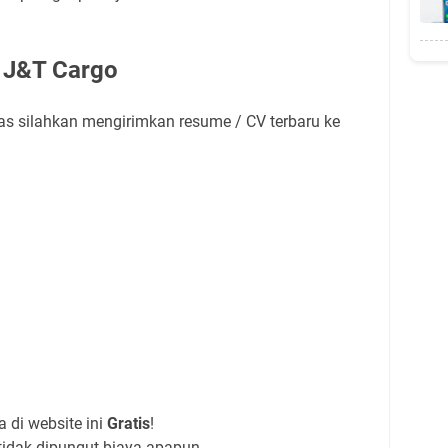
 J&T Cargo
atas silahkan mengirimkan resume / CV terbaru ke
 di website ini
Gratis
!
tidak dipungut biaya apapun.