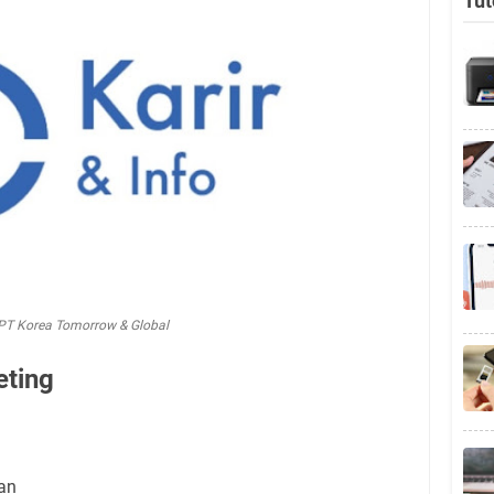
Tut
PT Korea Tomorrow & Global
eting
an