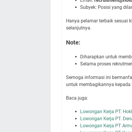
Email:
recruitment@holl
Subyek: Posisi yang di
Hanya pelamar terbaik sesuai kl
selanjutnya.
Note:
Diharapkan untuk membac
Selama proses rekrutmen
Semoga informasi ini bermanfaa
untuk membagikannya kepada 
Baca juga:
Lowongan Kerja PT. Hokk
Lowongan Kerja PT. Dena
Lowongan Kerja PT Arma