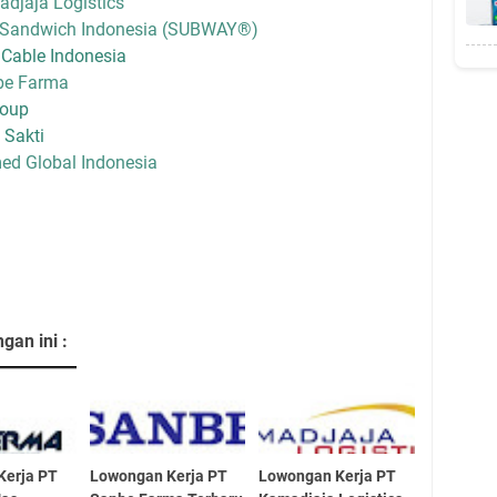
djaja Logistics
i Sandwich Indonesia (SUBWAY®)
Cable Indonesia
be Farma
roup
 Sakti
ed Global Indonesia
an ini :
Kerja PT
Lowongan Kerja PT
Lowongan Kerja PT