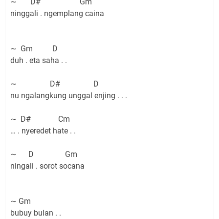
∼ D# Gm
ninggali . ngemplang caina
∼ Gm D
duh . eta saha . .
∼ D# D
nu ngalangkung unggal enjing . . .
∼ D# Cm
… . nyeredet hate . .
∼ D Gm
ningali . sorot socana
∼ Gm
bubuy bulan . .