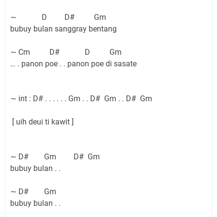
∼ D D# Gm
bubuy bulan sanggray bentang
∼ Cm D# D Gm
… . panon poe . . panon poe di sasate
∼ int : D# . . . . . . Gm . . D# Gm . . D# Gm
[ uih deui ti kawit ]
∼ D# Gm D# Gm
bubuy bulan . .
∼ D# Gm
bubuy bulan . .