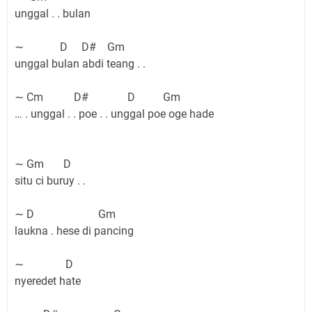
unggal . . bulan
∼ D D# Gm
unggal bulan abdi teang . .
∼ Cm D# D Gm
… . unggal . . poe . . unggal poe oge hade
∼ Gm D
situ ci buruy . .
∼ D Gm
laukna . hese di pancing
∼ D
nyeredet hate