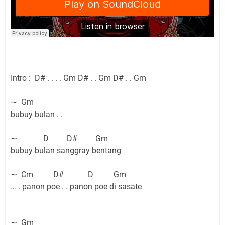
Intro : D# . . . . Gm D# . . Gm D# . . Gm
∼ Gm
bubuy bulan . .
∼ D D# Gm
bubuy bulan sanggray bentang
∼ Cm D# D Gm
… . panon poe . . panon poe di sasate
∼ Gm