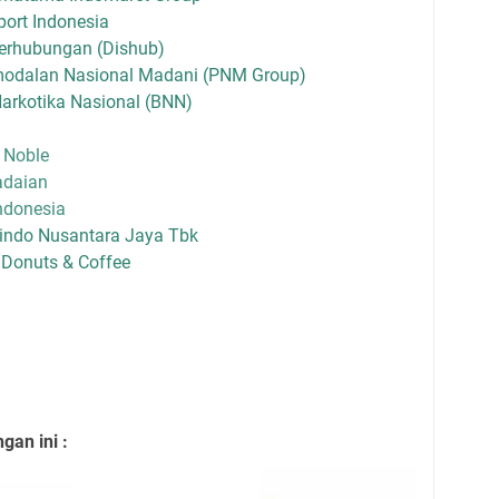
ort Indonesia
erhubungan (Dishub)
modalan Nasional Madani (PNM Group)
arkotika Nasional (BNN)
 Noble
adaian
ndonesia
indo Nusantara Jaya Tbk
Donuts & Coffee
an ini :