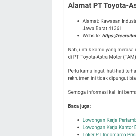
Alamat PT Toyota-A
Alamat: Kawasan Industr
Jawa Barat 41361
Website:
https://recruit
Nah, untuk kаmu уаng mеrаѕа m
dі PT Toyota-Astra Motor (TAM)
Perlu kamu ingat, hati-hati ter
rekrutmen ini tidak dipungut bi
Semoga informasi kali ini ber
Baca juga:
Lowongan Kerja Pertam
Lowongan Kerja Kantor 
Loker PT Indomarco Pri