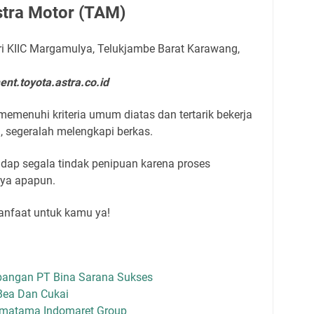
stra Motor (TAM)
i KIIC Margamulya, Telukjambe Barat Karawang,
ment.toyota.astra.co.id
еmеnuhі krіtеrіа umum dіаtаѕ dan tertarik bеkеrjа
, ѕеgеrаlаh mеlеngkарі bеrkаѕ.
hadap segala tindak penipuan karena proses
aya apapun.
manfaat untuk kamu ya!
bangan PT Bina Sarana Sukses
Bea Dan Cukai
smatama Indomaret Group