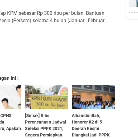
tiap KPM sebesar Rp 300 ribu per bulan. Bantuan
esia (Persero) selama 4 bulan (Januari, Februari,
an ini :
 CPNS
[Simak] Rilis
Alhamdulillah,
Ada
Perencanaan Jadwal
Honorer K2 di 5
ru, Apakah
Seleksi PPPK 2021,
Daerah Resmi
Segera Persiapkan
Diangkat jadi PPPK