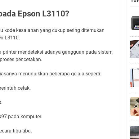
Tut
 pada Epson L3110?
tu kode kesalahan yang cukup sering ditemukan
eri L3110.
ka printer mendeteksi adanya gangguan pada sistem
 proses pencetakan.
r biasanya menunjukkan beberapa gejala seperti:
perintah cetak.
p.
0x97 pada komputer.
ecara tiba-tiba.