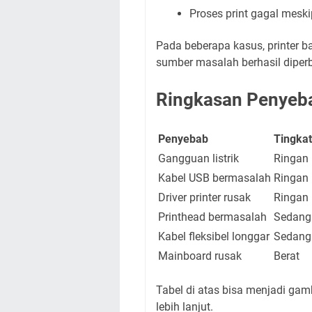
Proses print gagal mesk
Pada beberapa kasus, printer 
sumber masalah berhasil diperb
Ringkasan Penyeba
Penyebab
Tingkat
Gangguan listrik
Ringan
Kabel USB bermasalah
Ringan
Driver printer rusak
Ringan
Printhead bermasalah
Sedang
Kabel fleksibel longgar
Sedang
Mainboard rusak
Berat
Tabel di atas bisa menjadi g
lebih lanjut.